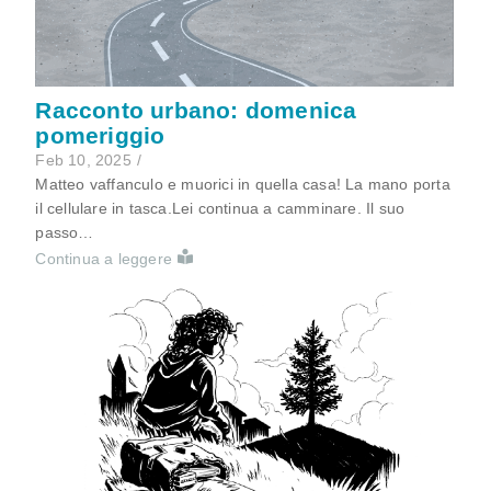
Racconto urbano: domenica
pomeriggio
Feb 10, 2025
/
Matteo vaffanculo e muorici in quella casa! La mano porta
il cellulare in tasca.Lei continua a camminare. Il suo
passo…
Continua a leggere