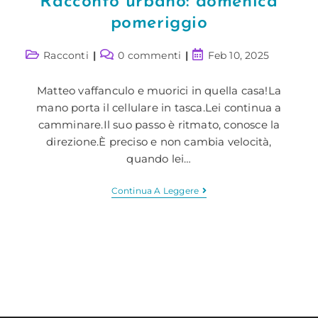
Racconto urbano: domenica
pomeriggio
Categoria
Commenti
Articolo
Racconti
0 commenti
Feb 10, 2025
dell'articolo:
dell'articolo:
pubblicato:
Matteo vaffanculo e muorici in quella casa!La
mano porta il cellulare in tasca.Lei continua a
camminare.Il suo passo è ritmato, conosce la
direzione.È preciso e non cambia velocità,
quando lei…
Racconto
Continua A Leggere
Urbano:
Domenica
Pomeriggio