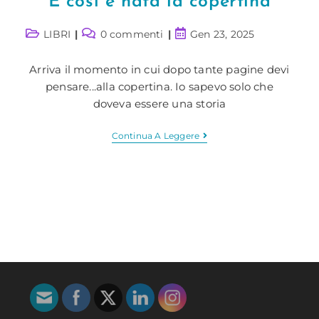
E così è nata la copertina
Categoria
Commenti
Articolo
LIBRI
0 commenti
Gen 23, 2025
dell'articolo:
dell'articolo:
pubblicato:
Arriva il momento in cui dopo tante pagine devi
pensare...alla copertina. Io sapevo solo che
doveva essere una storia
E
Continua A Leggere
Così
È
Nata
La
Copertina