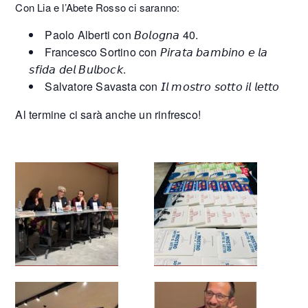
Con Lia e l’Abete Rosso ci saranno:
Paolo Alberti con 𝘉𝘰𝘭𝘰𝘨𝘯𝘢 40.
Francesco Sortino con 𝘗𝘪𝘳𝘢𝘵𝘢 𝘣𝘢𝘮𝘣𝘪𝘯𝘰 𝘦 𝘭𝘢
𝘴𝘧𝘪𝘥𝘢 𝘥𝘦𝘭 𝘉𝘶𝘭𝘣𝘰𝘤𝘬.
Salvatore Savasta con 𝘐𝘭 𝘮𝘰𝘴𝘵𝘳𝘰 𝘴𝘰𝘵𝘵𝘰 𝘪𝘭 𝘭𝘦𝘵𝘵𝘰
Al termine ci sarà anche un rinfresco!