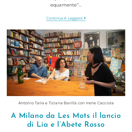
equamente”…
Il
Continua A Leggere
Futuro
È
Già
Qui
–
Laboratorio
Antonio Talia e Tiziana Barillà con Irene Cacciola
A Milano da Les Mots il lancio
di Lia e l’Abete Rosso