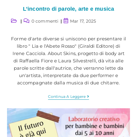
L’incontro di parole, arte e musica
Categoria
Commenti
Articolo
0 commenti
Mar 17, 2025
dell'articolo:
dell'articolo:
pubblicato:
Forme d'arte diverse si uniscono per presentare il
libro " Lia e l'Abete Rosso" (Giraldi Editore) di
Irene Cacciola. About Skins, progetto di body art
di Raffaella Fiore e Laura Silvestrelli, dà vita alle
parole scritte dall'autrice, che verranno lette da
un'artista, interpretate da due performer e
accompagnate dalla musica di due chitarre.
L’incontro
Continua A Leggere
Di
Parole,
Arte
E
Musica