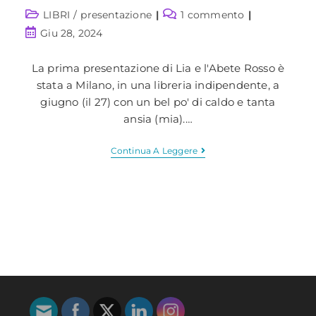
Categoria
Commenti
LIBRI
/
presentazione
1 commento
dell'articolo:
dell'articolo:
Articolo
Giu 28, 2024
pubblicato:
La prima presentazione di Lia e l'Abete Rosso è
stata a Milano, in una libreria indipendente, a
giugno (il 27) con un bel po' di caldo e tanta
ansia (mia).…
A
Continua A Leggere
Milano
Da
Les
Mots
Il
Lancio
Di
Lia
E
L’Abete
Rosso