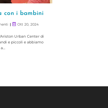
a con i bambini
Articolo
enti
Ott 20, 2024
o:
pubblicato:
'Ariston Urban Center di
randi e piccoli e abbiamo
 a…
ti
ato
lioteca
n
bini