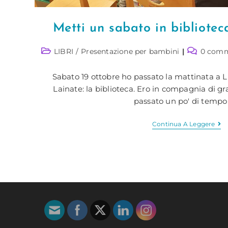
Metti un sabato in bibliotec
Categoria
Commenti
LIBRI
/
Presentazione per bambini
0 comm
dell'articolo:
dell'articol
Sabato 19 ottobre ho passato la mattinata a L
Lainate: la biblioteca. Ero in compagnia di g
passato un po' di tempo
Met
Continua A Leggere
Un
Sab
In
Bib
Co
I
Bam